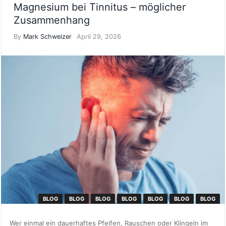
Magnesium bei Tinnitus – möglicher
Zusammenhang
By
Mark Schweizer
April 29, 2026
BLOG
BLOG
BLOG
BLOG
BLOG
BLOG
BLOG
Wer einmal ein dauerhaftes Pfeifen, Rauschen oder Klingeln im